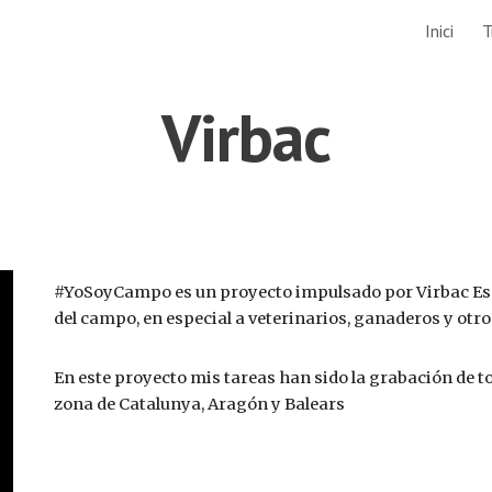
Inici
T
ip to main content
Skip to navigat
Virbac
#YoSoyCampo es un proyecto impulsado por Virbac Espa
del campo, en especial a veterinarios, ganaderos y otro
En este proyecto mis tareas han sido la grabación de to
zona de Catalunya, Aragón y Balears