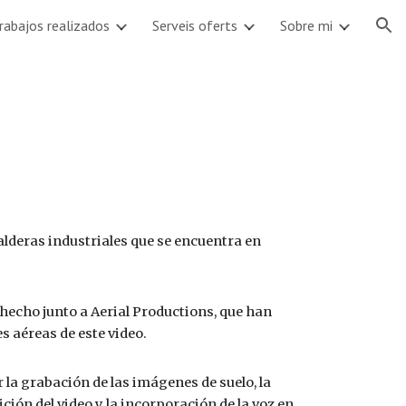
rabajos realizados
Serveis oferts
Sobre mi
ion
calderas industriales que se encuentra en
 hecho junto a Aerial Productions, que han
s aéreas de este video.
r la grabación de las imágenes de suelo, la
ición del video y la incorporación de la voz en