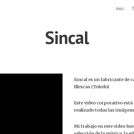
Inici
T
ip to main content
Skip to navigat
Sincal
Sincal es un fabricante de 
Illescas (Toledo)
Este video corporativo está
realizado todas las imágene
Mi trabajo en este video fue
selección de la música, la ed