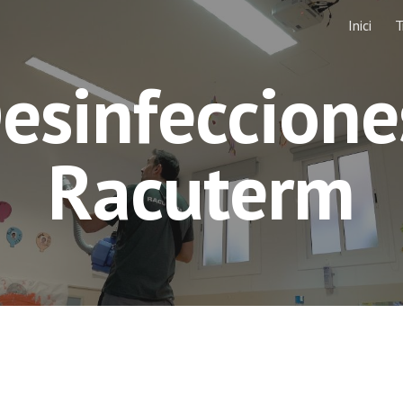
Inici
T
ip to main content
Skip to navigat
esinfecciones
Racuterm